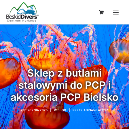
Sklep z butlami
stalowymi do PCP i
akcesoria PCP Bielsko
7 STYCZNIA 2025
|
W
BLOG
|
PRZEZ
ADRIANGALOSZ