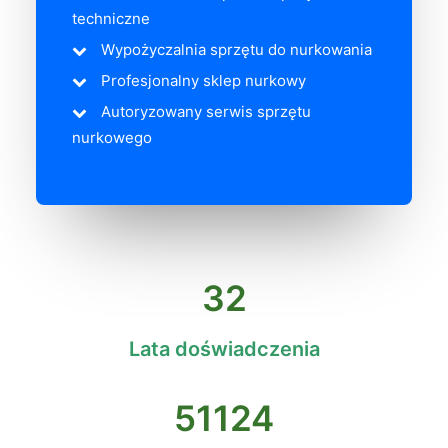
techniczne
Wypożyczalnia sprzętu do nurkowania
Profesjonalny sklep nurkowy
Autoryzowany serwis sprzętu
nurkowego
32
Lata doświadczenia
51124