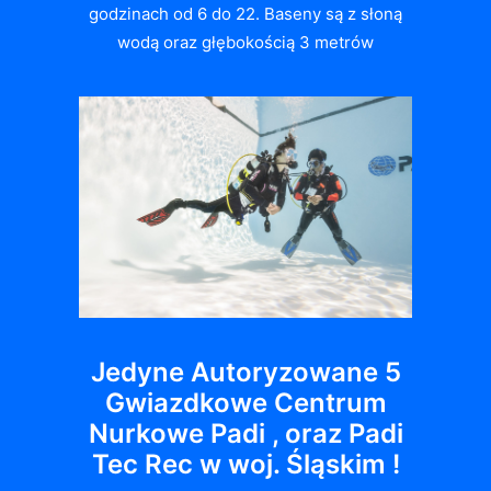
godzinach od 6 do 22. Baseny są z słoną
wodą oraz głębokością 3 metrów
Jedyne Autoryzowane 5
Gwiazdkowe Centrum
Nurkowe Padi , oraz Padi
Tec Rec w woj. Śląskim !