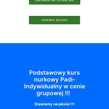
ZADZWOŃ +48 735 600 300
SPRAWDŹ DOJAZD
Podstawowy kurs
nurkowy Padi-
Indywidualny w cenie
grupowej !!!
Stawiamy na jakość !!!