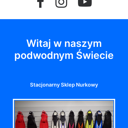
Witaj w naszym
podwodnym Świecie
Stacjonarny Sklep Nurkowy