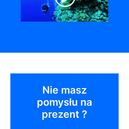
Nie masz
pomysłu na
prezent ?