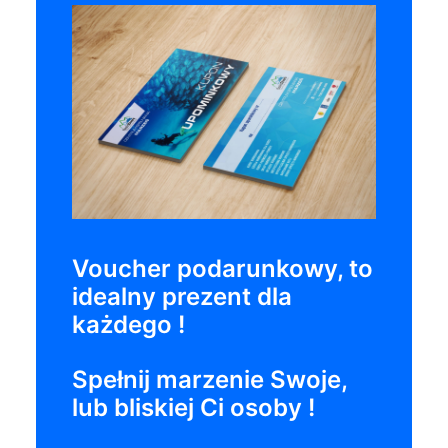
Voucher podarunkowy, to
idealny prezent dla
każdego !
Spełnij marzenie Swoje,
lub bliskiej Ci osoby !