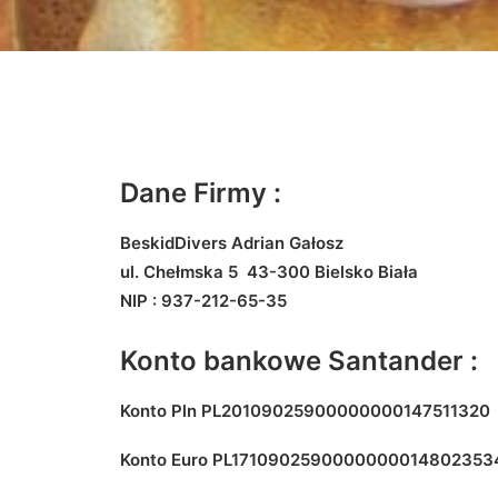
Dane Firmy :
BeskidDivers Adrian Gałosz
ul. Chełmska 5 43-300 Bielsko Biała
NIP : 937-212-65-35
Konto bankowe Santander :
Konto Pln PL20109025900000000147511320
Konto Euro PL1710902590000000014802353