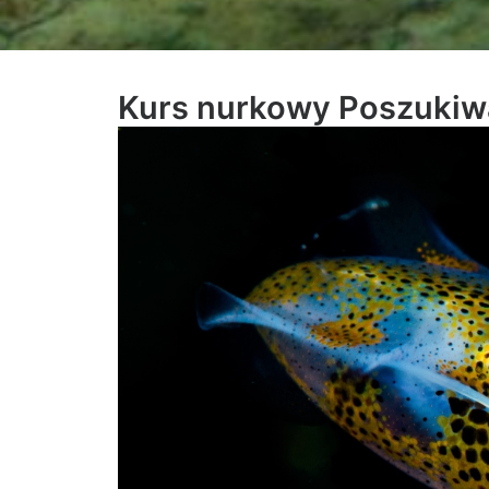
Kurs nurkowy Poszukiw