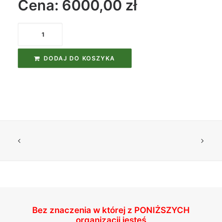
Cena: 6000,00
zł
ilość
Kurs
Instruktora
DODAJ DO KOSZYKA
Nurkowania
Trimix
IANTD
Bez znaczenia w której z
PONIŻSZYCH
organizacji jesteś