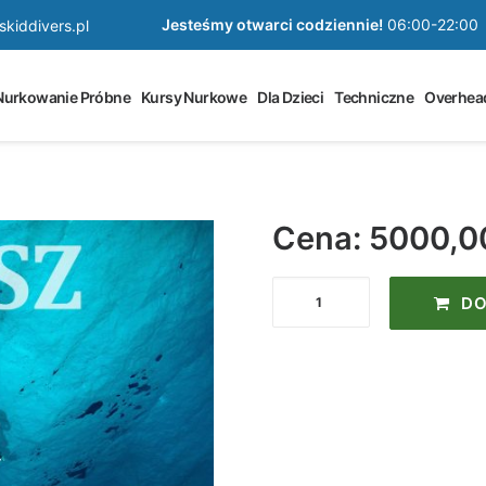
Jesteśmy otwarci codziennie!
06:00-22:00
kiddivers.pl
Nurkowanie Próbne
Kursy Nurkowe
Dla Dzieci
Techniczne
Overhea
Cena: 5000,
ilość
DO
Kurs
Nurkowy
Sztolniowy
Mine
Diver