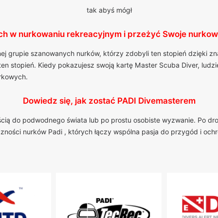
tak abyś mógł
ch w nurkowaniu rekreacyjnym i przeżyć Swoje nurkow
nej grupie szanowanych nurków, którzy zdobyli ten stopień dzięki 
ten stopień. Kiedy pokazujesz swoją kartę Master Scuba Diver, lud
urkowych.
Dowiedz się, jak zostać PADI Divemasterem
iłością do podwodnego świata lub po prostu osobiste wyzwanie. Po dr
eczności nurków Padi , których łączy wspólna pasja do przygód i oc