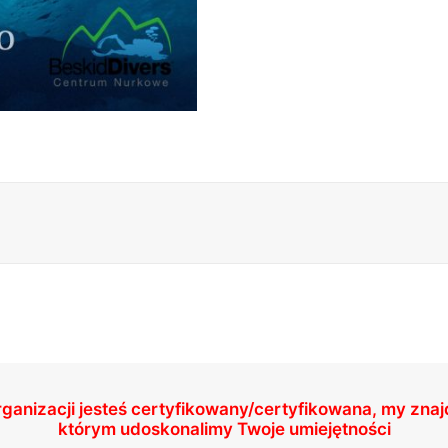
rganizacji jesteś certyfikowany/certyfikowana, my zna
którym udoskonalimy Twoje umiejętności