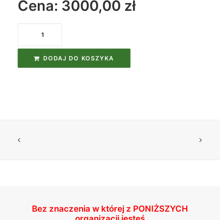
Cena: 3000,00
zł
ilość
Kurs
Nurkowy
DODAJ DO KOSZYKA
Techniczny
Advanced
Ean
IANTD
Bez znaczenia w której z
PONIŻSZYCH
organizacji jesteś