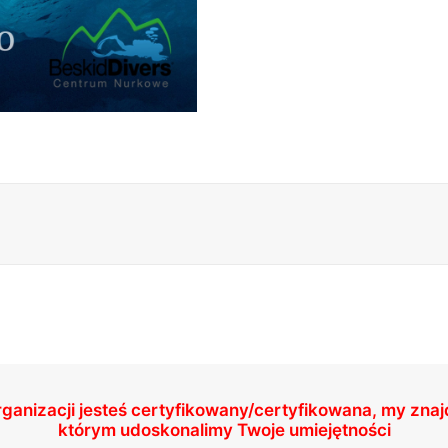
rganizacji jesteś certyfikowany/certyfikowana, my zna
którym udoskonalimy Twoje umiejętności