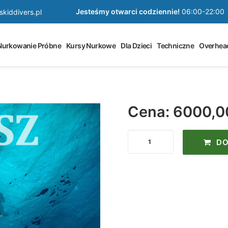
Jesteśmy otwarci codziennie!
06:00-22:00
kiddivers.pl
Nurkowanie Próbne
Kursy Nurkowe
Dla Dzieci
Techniczne
Overhea
Cena: 6000,
ilość
DO
Kursy
Instruktora
Nurkowania
Mine
Sztolniowy