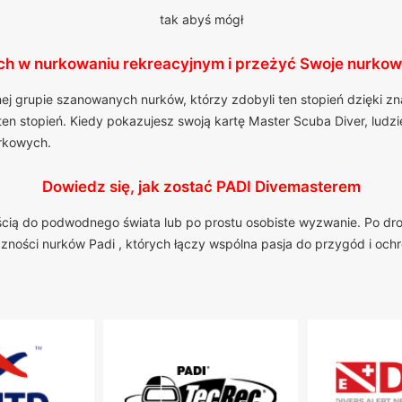
tak abyś mógł
ch w nurkowaniu rekreacyjnym i przeżyć Swoje nurkow
nej grupie szanowanych nurków, którzy zdobyli ten stopień dzięki 
ten stopień. Kiedy pokazujesz swoją kartę Master Scuba Diver, lud
urkowych.
Dowiedz się, jak zostać PADI Divemasterem
iłością do podwodnego świata lub po prostu osobiste wyzwanie. Po dr
eczności nurków Padi , których łączy wspólna pasja do przygód i oc