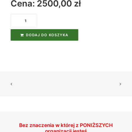
Cena: 2500,00
zł
ilość
Zaawansowany
Kurs
DODAJ DO KOSZYKA
Nurkowy
dla
Dzieci
Bez znaczenia w której z
PONIŻSZYCH
organizacji jesteś