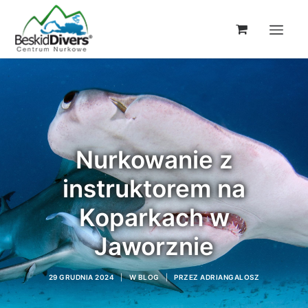
Nurkowanie z
instruktorem na
Koparkach w
Jaworznie
29 GRUDNIA 2024
|
W
BLOG
|
PRZEZ
ADRIANGALOSZ