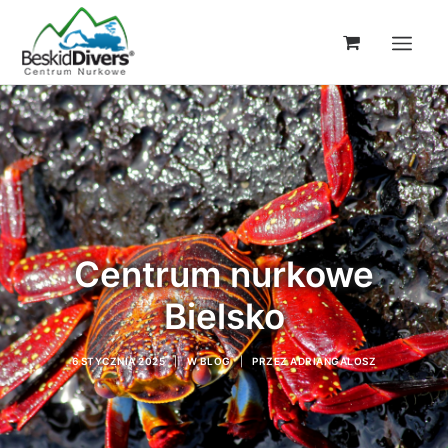
Centrum nurkowe
Bielsko
6 STYCZNIA 2025
|
W
BLOG
|
PRZEZ
ADRIANGALOSZ