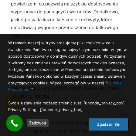
powietrzem, co pozwala na szybkie dostosowanie
wyporności do panujących warunków. Dodatkowo,
jacket posiada liczne kieszenie i uchwyty, które
umożliwiają wygodne przenoszenie dodatkowego
wyposażenia.
W ramach naszej witryny stosujemy pliki cookies w celu
Nasza oferta jacketów nurkowych zaspokoi
świadczenia Państwu usług na najwyższym poziomie, w tym w
sposób dostosowany do indywidualnych potrzeb. Korzystanie
oczekiwania zarówno początkujących, jak i
z witryny bez zmiany ustawień dotyczących cookies oznacza,
doświadczonych nurków. Oferujemy klasyczne
że będą one zamieszczane w Państwa urządzeniu końcowym.
kamizelki BCD, nowoczesne hybrydy oraz
Możecie Państwo dokonać w każdym czasie zmiany ustawień
specjalistyczne skrzydła nurkowe. Współpracujemy z
dotyczących cookies. Więcej szczegółów w naszej "
Polityce
najlepszymi producentami, takimi jak Mares, Cressi,
Prywatności
".
Aqualung i innymi.
Swoje ustawienia możesz zmienić tutaj [uncode_privacy_box]
Kaptur nurkowy
Privacy Settings [/uncode_privacy_box]
Kaptur nurkowy to element ocieplający, który chroni
Zadzwoń
Zgadzam Się
głowę i szyję przed utratą ciepła podczas