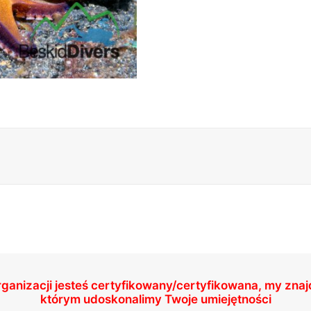
rganizacji jesteś certyfikowany/certyfikowana, my zna
którym udoskonalimy Twoje umiejętności