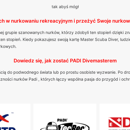
tak abyś mógł
ch w nurkowaniu rekreacyjnym i przeżyć Swoje nurkow
nej grupie szanowanych nurków, którzy zdobyli ten stopień dzięki 
ten stopień. Kiedy pokazujesz swoją kartę Master Scuba Diver, lud
urkowych.
Dowiedz się, jak zostać PADI Divemasterem
iłością do podwodnego świata lub po prostu osobiste wyzwanie. Po dr
eczności nurków Padi , których łączy wspólna pasja do przygód i oc