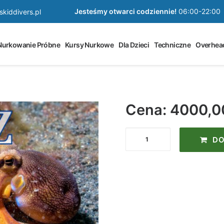
Jesteśmy otwarci codziennie!
06:00-22:00
kiddivers.pl
Nurkowanie Próbne
Kursy Nurkowe
Dla Dzieci
Techniczne
Overhea
Cena: 4000,
ilość
DO
Kurs
Instruktora
Nurkowania
Specjalizacja
Nurkowanie
Górskie