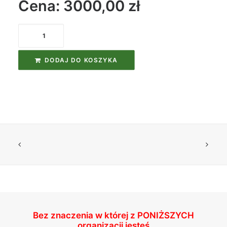
Cena: 3000,00
zł
ilość
Kurs
Instruktora
DODAJ DO KOSZYKA
Pierwszej
Pomocy
Nurkowej
Kurs
Drugorzędna
Pomoc
Nurkowa
Bez znaczenia w której z
PONIŻSZYCH
organizacji jesteś