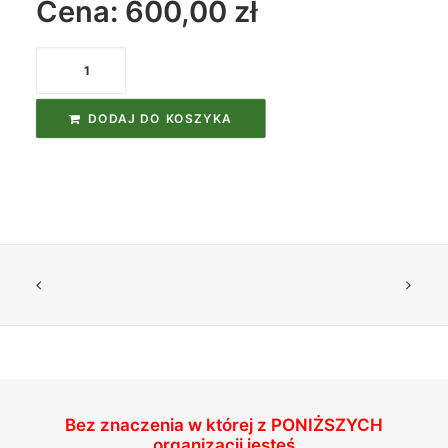
Cena: 600,00
zł
ilość
Kurs
Pierwszej
DODAJ DO KOSZYKA
Pomocy
First
Aid
AED
Bez znaczenia w której z
PONIŻSZYCH
organizacji jesteś