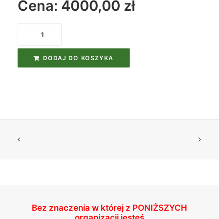
Cena: 4000,00
zł
ilość
Podstawowy
Kurs
DODAJ DO KOSZYKA
Nurkowy
dla
Dzieci
Bez znaczenia w której z
PONIŻSZYCH
organizacji jesteś