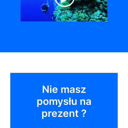
Nie masz
pomysłu na
prezent ?