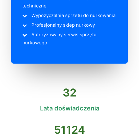
techniczne
Wypożyczalnia sprzętu do nurkowania
Profesjonalny sklep nurkowy
Autoryzowany serwis sprzętu
nurkowego
32
Lata doświadczenia
51124