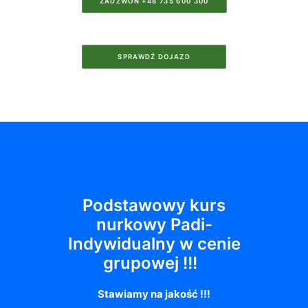
ZADZWOŃ +48 735 600 300
SPRAWDŹ DOJAZD
Podstawowy kurs
nurkowy Padi-
Indywidualny w cenie
grupowej !!!
Stawiamy na jakość !!!