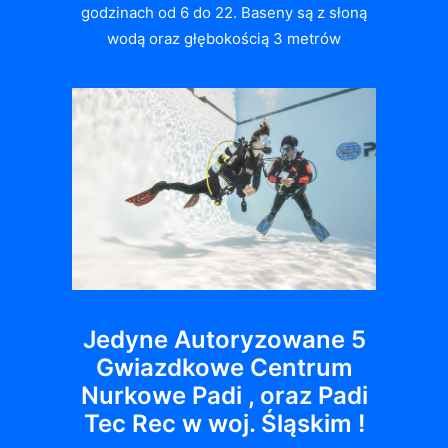
godzinach od 6 do 22. Baseny są z słoną
wodą oraz głębokością 3 metrów
Jedyne Autoryzowane 5
Gwiazdkowe Centrum
Nurkowe Padi , oraz Padi
Tec Rec w woj. Śląskim !