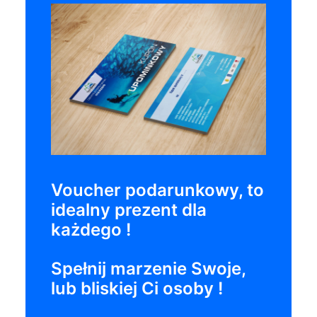
Voucher podarunkowy, to
idealny prezent dla
każdego !
Spełnij marzenie Swoje,
lub bliskiej Ci osoby !