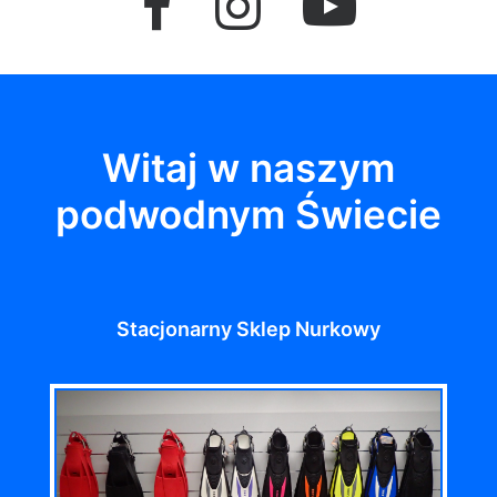
Witaj w naszym
podwodnym Świecie
Stacjonarny Sklep Nurkowy